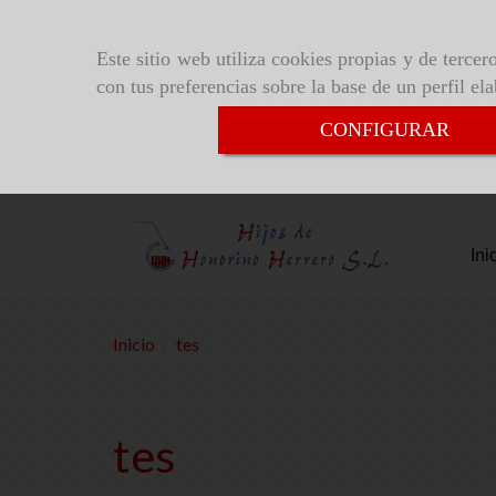
Este sitio web utiliza cookies propias y de terce
con tus preferencias sobre la base de un perfil el
CONFIGURAR
Ini
Inicio
tes
tes