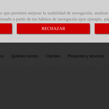
ros que permiten mejorar la usabilidad de navegación, analiza
aborado a partir de tus hábitos de navegación (por ejemplo, pá
RECHAZAR
cio
Quiénes somos
Clientes
Productos y servicios